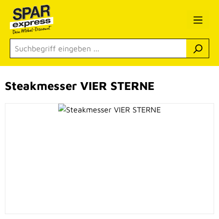
Zum Hauptinhalt springen
Steakmesser VIER STERNE
Bildergalerie überspringen