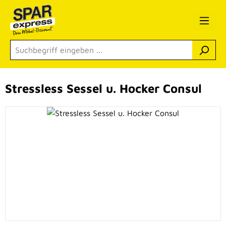
Zum Hauptinhalt springen
Stressless Sessel u. Hocker Consul
Bildergalerie überspringen