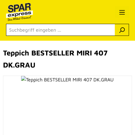
Zum Hauptinhalt springen
Teppich BESTSELLER MIRI 407
DK.GRAU
Bildergalerie überspringen