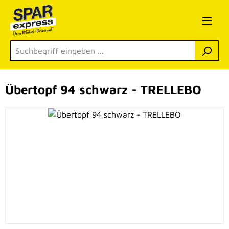
Zum Hauptinhalt springen
Übertopf 94 schwarz - TRELLEBO
Bildergalerie überspringen