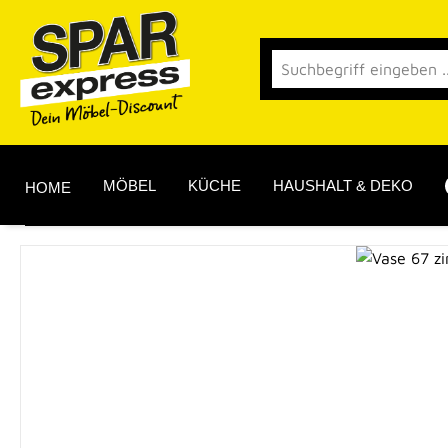
 Hauptinhalt springen
Zur Suche springen
Zur Hauptnavigation springen
MÖBEL
KÜCHE
HAUSHALT & DEKO
HOME
Bildergalerie überspringen