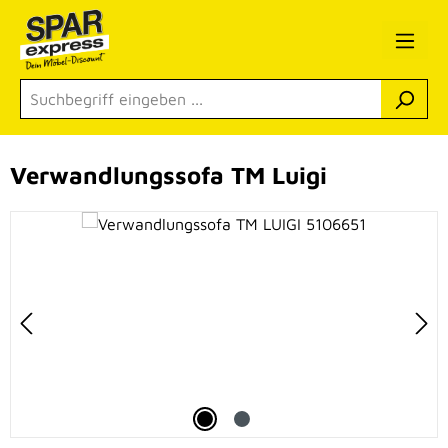
Zum Hauptinhalt springen
Verwandlungssofa TM Luigi
Bildergalerie überspringen