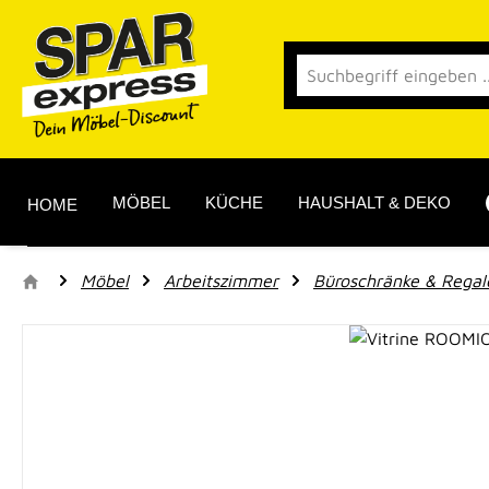
 Hauptinhalt springen
Zur Suche springen
Zur Hauptnavigation springen
MÖBEL
KÜCHE
HAUSHALT & DEKO
HOME
Möbel
Arbeitszimmer
Büroschränke & Regal
Bildergalerie überspringen