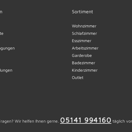
n
Sortiment
Wohnzimmer
te
Schlafzimmer
Esszimmer
ngungen
Arbeitszimmer
Garderobe
Badezimmer
llungen
Kinderzimmer
Outlet
05141 994160
Fragen? Wir helfen Ihnen gerne.
täglich vo