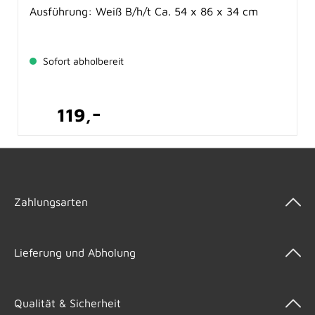
Ausführung: Weiß B/h/t Ca. 54 x 86 x 34 cm
Sofort abholbereit
-
reis:
Verkaufspre
119,
Zahlungsarten
Lieferung und Abholung
Qualität & Sicherheit