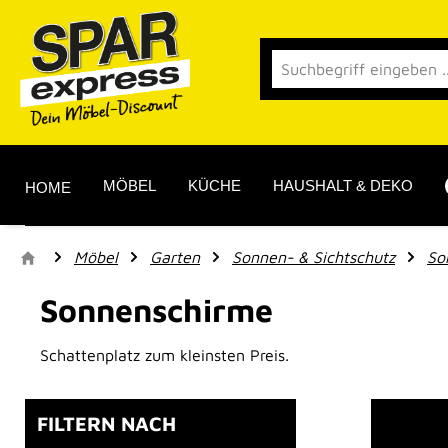
 Hauptinhalt springen
Zur Suche springen
Zur Hauptnavigation springen
MÖBEL
KÜCHE
HAUSHALT & DEKO
HOME
Möbel
Garten
Sonnen- & Sichtschutz
So
Sonnenschirme
Schattenplatz zum kleinsten Preis.
FILTERN NACH