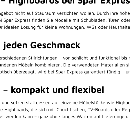
 – Highboards bei Spar Expres
angebot nicht auf Stauraum verzichten wollen. Durch ihre höh
 Spar Express finden Sie Modelle mit Schubladen, Türen oder 
zur idealen Lösung für kleine Wohnungen, WGs oder Haushalte 
ür jeden Geschmack
schiedenen Stilrichtungen – von schlicht und funktional bis m
andenen Möbeln kombinieren. Die verwendeten Materialien sind
ptisch überzeugt, wird bei Spar Express garantiert fündig – u
– kompakt und flexibel
setzen stattdessen auf einzelne Möbelstücke wie Highboards.
e Highboards, die sich mit Couchtischen, TV-Boards oder Rega
tet werden kann – ganz ohne langes Warten auf Lieferungen.