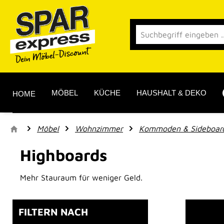
 Hauptinhalt springen
Zur Suche springen
Zur Hauptnavigation springen
MÖBEL
KÜCHE
HAUSHALT & DEKO
HOME
Möbel
Wohnzimmer
Kommoden & Sideboar
Highboards
Mehr Stauraum für weniger Geld.
FILTERN NACH